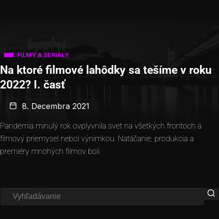
FILMY A SERIÁLY
Na ktoré filmové lahôdky sa tešíme v roku
2022? I. časť
8. Decembra 2021
Pandémia minulý rok ovplyvnila svet na všetkých frontoch a
filmový priemysel nebol výnimkou. Natáčanie, produkcia a
premiéry mnohých filmov boli