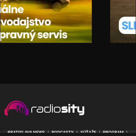
BRATISLAVA NEWS
| PODCASTY | SÚŤAŽE | PROGRAM |