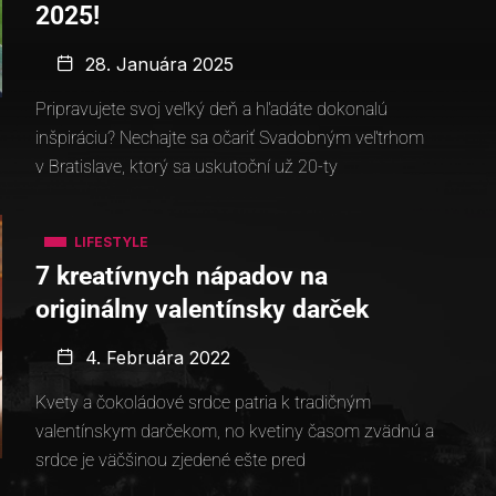
2025!
28. Januára 2025
Pripravujete svoj veľký deň a hľadáte dokonalú
inšpiráciu? Nechajte sa očariť Svadobným veľtrhom
v Bratislave, ktorý sa uskutoční už 20-ty
LIFESTYLE
7 kreatívnych nápadov na
originálny valentínsky darček
4. Februára 2022
Kvety a čokoládové srdce patria k tradičným
valentínskym darčekom, no kvetiny časom zvädnú a
srdce je väčšinou zjedené ešte pred