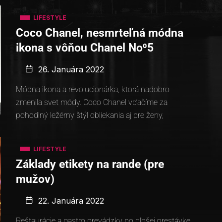
LIFESTYLE
Coco Chanel, nesmrteľná módna
ikona s vôňou Chanel No⁰5
26. Januára 2022
Módna ikona a revolucionárka, ktorá nadobro
zmenila svet módy. Coco Chanel vďačíme za
pohodlný ležérny štýl obliekania aj pre ženy,
LIFESTYLE
Základy etikety na rande (pre
mužov)
22. Januára 2022
Reštaurácie a gastro prevádzky po dlhšej prestávke