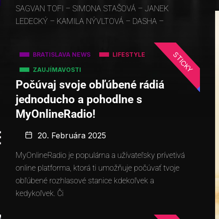
SAGVAN TOFI – SIMONA STAŠOVÁ – JANEK
LEDECKÝ – KAMILA NÝVLTOVÁ – DASHA –
STICKY
BRATISLAVA NEWS
LIFESTYLE
ZAUJÍMAVOSTI
Počúvaj svoje obľúbené rádiá
jednoducho a pohodlne s
MyOnlineRadio!
20. Februára 2025
MyOnlineRadio je populárna a užívateľsky prívetivá
online platforma, ktorá ti umožňuje počúvať tvoje
obľúbené rozhlasové stanice kdekoľvek a
kedykoľvek. Či