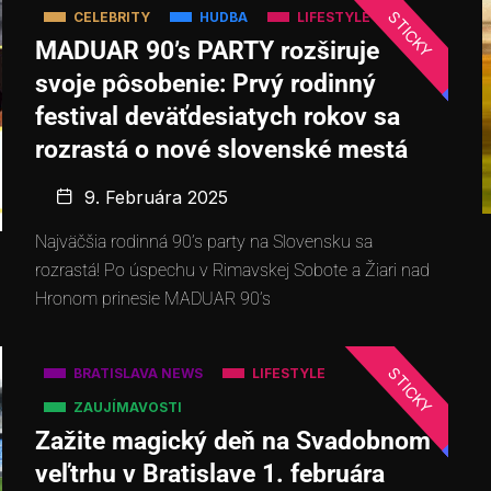
STICKY
CELEBRITY
HUDBA
LIFESTYLE
MADUAR 90’s PARTY rozširuje
svoje pôsobenie: Prvý rodinný
festival deväťdesiatych rokov sa
rozrastá o nové slovenské mestá
9. Februára 2025
Najväčšia rodinná 90’s party na Slovensku sa
rozrastá! Po úspechu v Rimavskej Sobote a Žiari nad
Hronom prinesie MADUAR 90’s
STICKY
BRATISLAVA NEWS
LIFESTYLE
ZAUJÍMAVOSTI
Zažite magický deň na Svadobnom
veľtrhu v Bratislave 1. februára