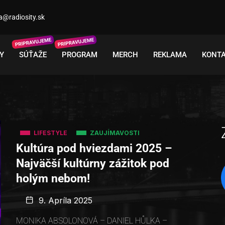
a@radiosity.sk
Y
SÚŤAŽE
PROGRAM
MERCH
REKLAMA
KONT
LIFESTYLE
ZAUJÍMAVOSTI
Kultúra pod hviezdami 2025 –
Najväčší kultúrny zážitok pod
holým nebom!
9. Apríla 2025
MONIKA ABSOLONOVÁ – DANIEL HŮLKA –