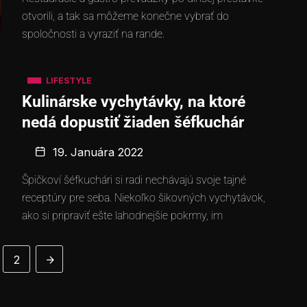
otvorili, a tak sa môžeme konečne vybrať do
spoločnosti a vyraziť na rande.
LIFESTYLE
Kulinárske vychytávky, na ktoré
nedá dopustiť žiaden šéfkuchár
19. Januára 2022
Špičkoví šéfkuchári si radi nechávajú svoje tajné
receptúry pre seba. Niekoľko šikovných vychytávok,
ako si pripraviť ešte lahodnejšie pokrmy, im
2