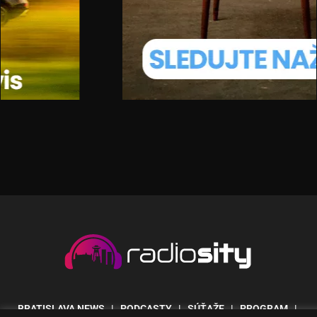
BRATISLAVA NEWS
| PODCASTY | SÚŤAŽE | PROGRAM |