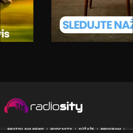
BRATISLAVA NEWS
| PODCASTY | SÚŤAŽE | PROGRAM |