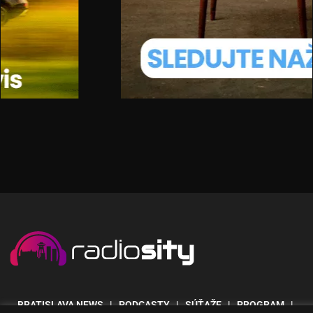
BRATISLAVA NEWS
| PODCASTY | SÚŤAŽE | PROGRAM |