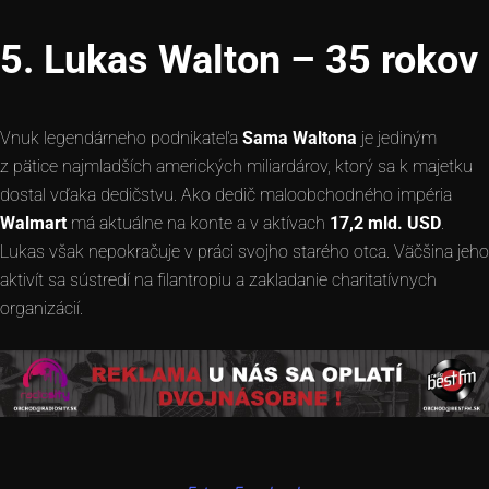
5. Lukas Walton – 35 rokov
Vnuk legendárneho podnikateľa
Sama Waltona
je jediným
z pätice najmladších amerických miliardárov, ktorý sa k majetku
dostal vďaka dedičstvu. Ako dedič maloobchodného impéria
Walmart
má aktuálne na konte a v aktívach
17,2 mld. USD
.
Lukas však nepokračuje v práci svojho starého otca. Väčšina jeho
aktivít sa sústredí na filantropiu a zakladanie charitatívnych
organizácií.