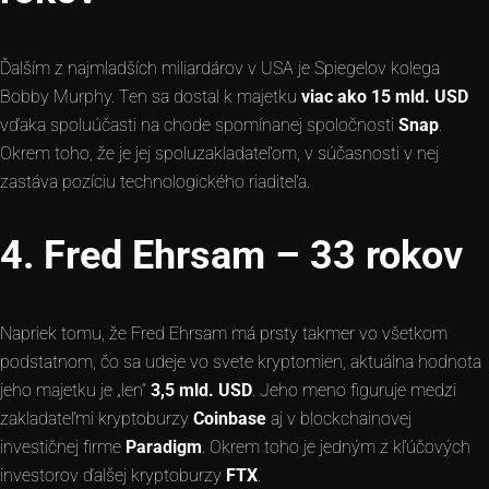
Ďalším z najmladších miliardárov v USA je Spiegelov kolega
Bobby Murphy. Ten sa dostal k majetku
viac ako 15 mld. USD
vďaka spoluúčasti na chode spomínanej spoločnosti
Snap
.
Okrem toho, že je jej spoluzakladateľom, v súčasnosti v nej
zastáva pozíciu technologického riaditeľa.
4. Fred Ehrsam – 33 rokov
Napriek tomu, že Fred Ehrsam má prsty takmer vo všetkom
podstatnom, čo sa udeje vo svete kryptomien, aktuálna hodnota
jeho majetku je „len“
3,5 mld. USD
. Jeho meno figuruje medzi
zakladateľmi kryptoburzy
Coinbase
aj v blockchainovej
investičnej firme
Paradigm
. Okrem toho je jedným z kľúčových
investorov ďalšej kryptoburzy
FTX
.