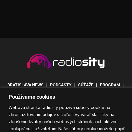
BRATISLAVA NEWS
| PODCASTY | SÚŤAŽE | PROGRAM |
MERCH
|
REKLAMA
|
KONTAKT
|
Používame cookies
TRANSPARENTNÉ FINANCOVANIE
Webová stránka radiosity používa súbory cookie na
zhromažďovanie údajov s cieľom vytvárať štatistiky na
2026 Rádio Sity Bratislava | Sity Media s.r.o. Všetky práva
zlepšenie kvality našich webových stránok a ich aktívnu
vyhradené I
Created by Monkeymedia
spoluprácu s užívateľom. Naše súbory cookie môžete prijať