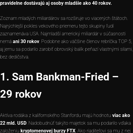
pravidelne dostávajú aj osoby mladšie ako 40 rokov.
Zoznam mladých miliardárov sa rozširuje vo viacerých štátoch.
Najrýchlejší pokles vekového priemeru tejto skupiny ľudí
zaznamenáva USA. Najmladší americký miliardár v súčasnosti
nemá
ani 30 rokov
. Podobne ako väčšine členov rebríčka TOP 5,
aj jemu sa podarilo zarobiť obrovský balík peňazí vlastnými silami,
bez dedičstva.
1. Sam Bankman-Fried –
29 rokov
Aktíva rodáka z kalifornského Stanfordu majú hodnotu
viac ako
22 mld. USD
. Nadobudnúť takýto majetok sa mu podarilo vďaka
založeniu
kryptomenovej burzy FTX
. Ako riaditeľovi sa mu z nej