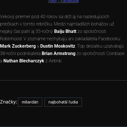
Foto – Facebook
Vekový priemer pod 40 rokov sa drží aj na nasledujúcich
priečkach v tomto rebríčku. Medzi najmladších boháčov už
nejaký čas patrí aj 35-ročný
Baiju Bhatt
zo spoločnosti
Robinhood. V zozname nechýbajú ani zakladatelia Facebooku
Mark Zuckerberg
a
Dustin Moskovitz
. Top desiatku uzatvárajú
38-roční podnikatelia
Brian Armstrong
zo spoločnosti Coinbase
a
Nathan Blecharczyk
z Airbnb.
Značky:
miliardári
najbohatší ľudia