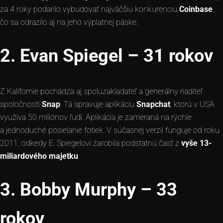
za 4 roky podarilo vybudovať najväčšiu konkurenciu
Coinbase
,
čo sa odrazilo aj na jeho výplatnej páske.
2. Evan Spiegel – 31 rokov
Z Kalifornie pochádza aj spoluzakladateľ a generálny riaditeľ
spoločnosti
Snap
. Tá spravuje aplikáciu
Snapchat
, ktorú v USA
využíva 50 miliónov ľudí. Aplikácia je zameraná na rýchle
a jednoduché posielanie fotiek. V súčasnej verzii funguje od roku
2011, odkedy E. Spiegelovi zarobila podstatnú časť z
vyše 13-
miliardového majetku
.
3. Bobby Murphy – 33
rokov